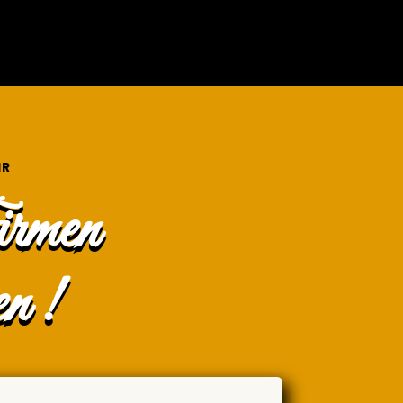
IR
irmen
en !