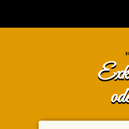
E
Exkl
ode