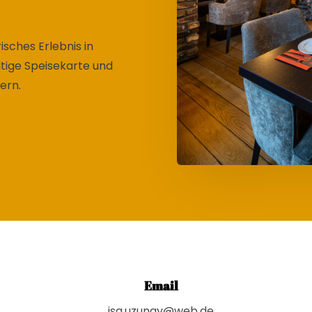
isches Erlebnis in
ltige Speisekarte und
ern.
Email
isa.uzunay@web.de